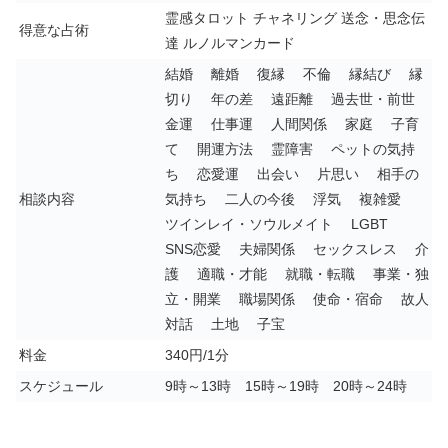
霊感タロット チャネリング 送念・思念伝
得意な占術
達 ルノルマンカード
結婚 離婚 復縁 不倫 縁結び 縁
切り 年の差 遠距離 過去世・前世
金運 仕事運 人間関係 家庭 子育
て 開運方法 霊障害 ペットの気持
ち 恋愛運 出会い 片思い 相手の
相談内容
気持ち 二人の今後 浮気 複雑愛
ツインレイ・ソウルメイト LGBT
SNS恋愛 夫婦関係 セックスレス 介
護 適職・才能 就職・転職 事業・独
立・開業 職場関係 使命・宿命 故人
対話 土地 子宝
料金
340円/1分
スケジュール
9時～13時 15時～19時 20時～24時