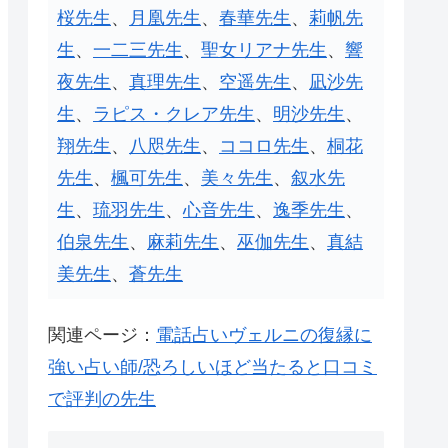
桜先生
、
月凰先生
、
春華先生
、
莉帆先
生
、
一二三先生
、
聖女リアナ先生
、
響
夜先生
、
真理先生
、
空遥先生
、
凪沙先
生
、
ラピス・クレア先生
、
明沙先生
、
翔先生
、
八咫先生
、
ココロ先生
、
桐花
先生
、
楓可先生
、
美々先生
、
叙水先
生
、
琉羽先生
、
心音先生
、
逸季先生
、
伯泉先生
、
麻莉先生
、
巫伽先生
、
真結
美先生
、
蒼先生
関連ページ：
電話占いヴェルニの復縁に
強い占い師/恐ろしいほど当たると口コミ
で評判の先生