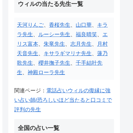
ウィルの当たる先生一覧
天河りんご
、
香桜先生
、
山口華
、
キラ
ラ先生
、
ルーシー先生
、
福良晴笑
、
エ
リス富本
、
朱竜先生
、
志月先生
、
月村
天音先生
、
キサラギマリナ先生
、
蓮乃
歌先生
、
櫻井撫子先生
、
千手結叶先
生
、
神殿ローラ先生
関連ページ：
電話占いウィルの復縁に強
い占い師/恐ろしいほど当たると口コミで
評判の先生
全国の占い一覧