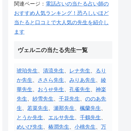
関連ページ：
電話占いの当たる占い師の
おすすめ人気ランキング！恐ろしいほど
当たると口コミで大人気の先生を紹介し
ます
ヴェルニの当たる先生一覧
琥珀先生
、
清流先生
、
レナ先生
、
るり
か先生
、
ささら先生
、
みりあ先生
、
綾
華先生
、
おうせ先生
、
孔雀先生
、
神楽
先生
、
紗雪先生
、
千花先生
、
ののあ先
生
、
若菜先生
、
瀬那先生
、
楓蘭先生
、
とうか先生
、
エルサ先生
、
千鶴先生
、
めいび先生
、
椿潤先生
、
小桃先生
、
万