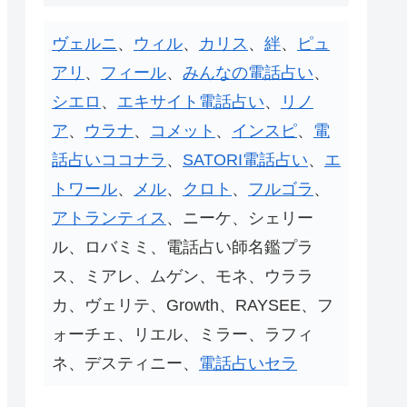
ヴェルニ
、
ウィル
、
カリス
、
絆
、
ピュ
アリ
、
フィール
、
みんなの電話占い
、
シエロ
、
エキサイト電話占い
、
リノ
ア
、
ウラナ
、
コメット
、
インスピ
、
電
話占いココナラ
、
SATORI電話占い
、
エ
トワール
、
メル
、
クロト
、
フルゴラ
、
アトランティス
、ニーケ、シェリー
ル、ロバミミ、電話占い師名鑑プラ
ス、ミアレ、ムゲン、モネ、ウララ
カ、ヴェリテ、Growth、RAYSEE、フ
ォーチェ、リエル、ミラー、ラフィ
ネ、デスティニー、
電話占いセラ