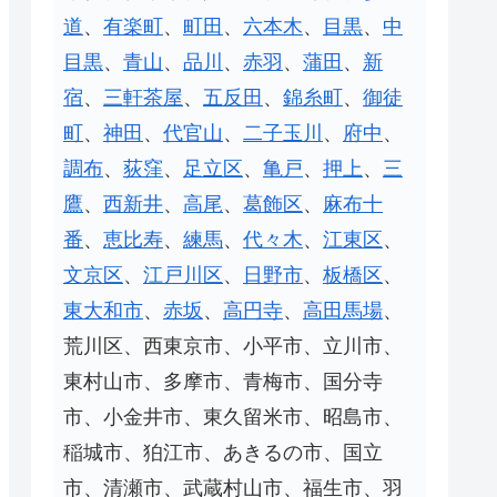
道
、
有楽町
、
町田
、
六本木
、
目黒
、
中
目黒
、
青山
、
品川
、
赤羽
、
蒲田
、
新
宿
、
三軒茶屋
、
五反田
、
錦糸町
、
御徒
町
、
神田
、
代官山
、
二子玉川
、
府中
、
調布
、
荻窪
、
足立区
、
亀戸
、
押上
、
三
鷹
、
西新井
、
高尾
、
葛飾区
、
麻布十
番
、
恵比寿
、
練馬
、
代々木
、
江東区
、
文京区
、
江戸川区
、
日野市
、
板橋区
、
東大和市
、
赤坂
、
高円寺
、
高田馬場
、
荒川区、西東京市、小平市、立川市、
東村山市、多摩市、青梅市、国分寺
市、小金井市、東久留米市、昭島市、
稲城市、狛江市、あきるの市、国立
市、清瀬市、武蔵村山市、福生市、羽