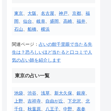
東京
、
大阪
、
名古屋
、
神戸
、
京都
、
福
岡
、
仙台
、
岐阜
、
盛岡
、
高崎
、
福井
、
石山
、
船橋
、
横浜
関連ページ：
占いの館千里眼で当たる先
生は？恐ろしいほど当たると口コミで人
気の占い師を紹介します
東京の占い一覧
池袋
、
渋谷
、
浅草
、
新大久保
、
銀座
、
上野
、
吉祥寺
、
自由が丘
、
下北沢
、
北
千住
、
秋葉原
、
八王子
、
中野
、
表参