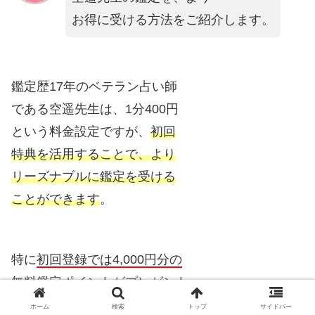
お得に受ける方法をご紹介します。
鑑定歴17年のベテラン占い師
である空遥先生は、1分400円
という料金設定ですが、
初回
特典を活用することで、より
リーズナブルに鑑定を受ける
ことができます
。
特に
初回登録では4,000円分の
無料鑑定ポイントがプレゼント
されるため、10分程度の鑑定が
ホーム
検索
トップ
サイドバー