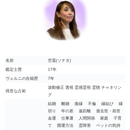
名前
空遥(ソナタ)
鑑定士歴
17年
ヴェルニの在籍歴
7年
波動修正 透視 霊感霊視 霊聴 チャネリン
得意な占術
グ
結婚 離婚 復縁 不倫 縁結び 縁
切り 年の差 遠距離 過去世・前世
金運 仕事運 人間関係 家庭 子育
て 開運方法 霊障害 ペットの気持