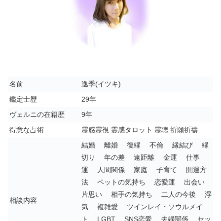
名前
逸季(イツキ)
鑑定士歴
29年
ヴェルニの在籍歴
9年
得意な占術
霊感霊視 霊感タロット 霊聴 祈願祈禱
結婚 離婚 復縁 不倫 縁結び 縁
切り 年の差 遠距離 金運 仕事
運 人間関係 家庭 子育て 開運方
法 ペットの気持ち 恋愛運 出会い
片思い 相手の気持ち 二人の今後 浮
相談内容
気 複雑愛 ツインレイ・ソウルメイ
ト LGBT SNS恋愛 夫婦関係 セッ