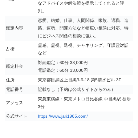
なアドバイスや解決策を提示してくれると評
判。
恋愛、結婚、仕事、人間関係、家族、適職、進
鑑定内容
路、運勢、開運方法など幅広い相談に対応。特
にビジネス関係の相談に強い。
霊感、霊視、透視、チャネリング、守護霊対話
占術
など
対面鑑定：60分 33,000円
鑑定料金
電話鑑定：60分 33,000円
住所
東京都目黒区上目黒3-6-18 第5清水ビル 3F
電話番号
記載なし（予約は公式サイトからのみ）
東急東横線・東京メトロ日比谷線 中目黒駅 徒歩
アクセス
3分
公式サイト
https://www.jari1985.com/