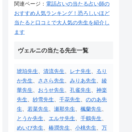
関連ページ：
電話占いの当たる占い師の
おすすめ人気ランキング！恐ろしいほど
当たると口コミで大人気の先生を紹介し
ます
ヴェルニの当たる先生一覧
琥珀先生
、
清流先生
、
レナ先生
、
るり
か先生
、
ささら先生
、
みりあ先生
、
綾
華先生
、
おうせ先生
、
孔雀先生
、
神楽
先生
、
紗雪先生
、
千花先生
、
ののあ先
生
、
若菜先生
、
瀬那先生
、
楓蘭先生
、
とうか先生
、
エルサ先生
、
千鶴先生
、
めいび先生
、
椿潤先生
、
小桃先生
、
万