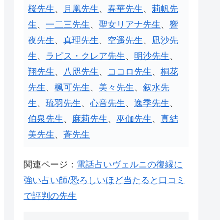
桜先生
、
月凰先生
、
春華先生
、
莉帆先
生
、
一二三先生
、
聖女リアナ先生
、
響
夜先生
、
真理先生
、
空遥先生
、
凪沙先
生
、
ラピス・クレア先生
、
明沙先生
、
翔先生
、
八咫先生
、
ココロ先生
、
桐花
先生
、
楓可先生
、
美々先生
、
叙水先
生
、
琉羽先生
、
心音先生
、
逸季先生
、
伯泉先生
、
麻莉先生
、
巫伽先生
、
真結
美先生
、
蒼先生
関連ページ：
電話占いヴェルニの復縁に
強い占い師/恐ろしいほど当たると口コミ
で評判の先生