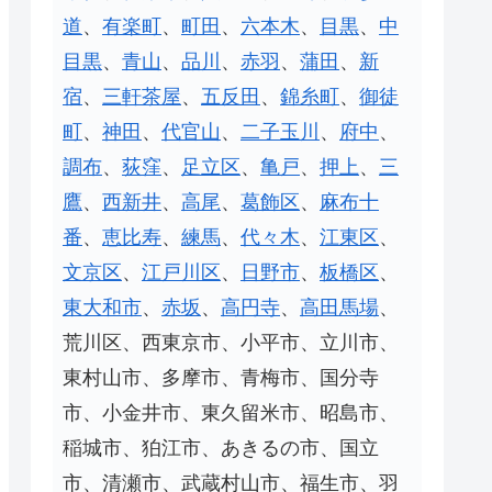
道
、
有楽町
、
町田
、
六本木
、
目黒
、
中
目黒
、
青山
、
品川
、
赤羽
、
蒲田
、
新
宿
、
三軒茶屋
、
五反田
、
錦糸町
、
御徒
町
、
神田
、
代官山
、
二子玉川
、
府中
、
調布
、
荻窪
、
足立区
、
亀戸
、
押上
、
三
鷹
、
西新井
、
高尾
、
葛飾区
、
麻布十
番
、
恵比寿
、
練馬
、
代々木
、
江東区
、
文京区
、
江戸川区
、
日野市
、
板橋区
、
東大和市
、
赤坂
、
高円寺
、
高田馬場
、
荒川区、西東京市、小平市、立川市、
東村山市、多摩市、青梅市、国分寺
市、小金井市、東久留米市、昭島市、
稲城市、狛江市、あきるの市、国立
市、清瀬市、武蔵村山市、福生市、羽