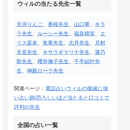
ウィルの当たる先生一覧
天河りんご
、
香桜先生
、
山口華
、
キラ
ラ先生
、
ルーシー先生
、
福良晴笑
、
エ
リス富本
、
朱竜先生
、
志月先生
、
月村
天音先生
、
キサラギマリナ先生
、
蓮乃
歌先生
、
櫻井撫子先生
、
千手結叶先
生
、
神殿ローラ先生
関連ページ：
電話占いウィルの復縁に強
い占い師/恐ろしいほど当たると口コミで
評判の先生
全国の占い一覧