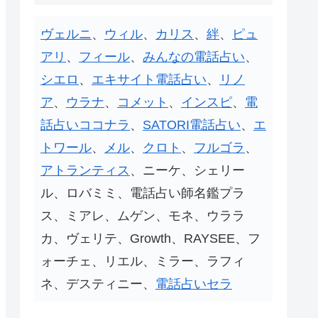
ヴェルニ
、
ウィル
、
カリス
、
絆
、
ピュ
アリ
、
フィール
、
みんなの電話占い
、
シエロ
、
エキサイト電話占い
、
リノ
ア
、
ウラナ
、
コメット
、
インスピ
、
電
話占いココナラ
、
SATORI電話占い
、
エ
トワール
、
メル
、
クロト
、
フルゴラ
、
アトランティス
、ニーケ、シェリー
ル、ロバミミ、電話占い師名鑑プラ
ス、ミアレ、ムゲン、モネ、ウララ
カ、ヴェリテ、Growth、RAYSEE、フ
ォーチェ、リエル、ミラー、ラフィ
ネ、デスティニー、
電話占いセラ