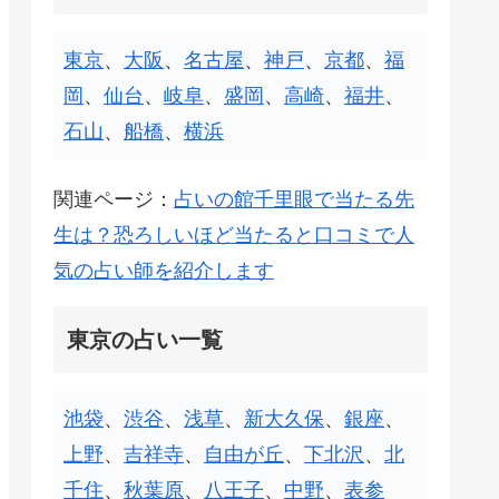
東京
、
大阪
、
名古屋
、
神戸
、
京都
、
福
岡
、
仙台
、
岐阜
、
盛岡
、
高崎
、
福井
、
石山
、
船橋
、
横浜
関連ページ：
占いの館千里眼で当たる先
生は？恐ろしいほど当たると口コミで人
気の占い師を紹介します
東京の占い一覧
池袋
、
渋谷
、
浅草
、
新大久保
、
銀座
、
上野
、
吉祥寺
、
自由が丘
、
下北沢
、
北
千住
、
秋葉原
、
八王子
、
中野
、
表参